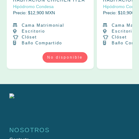
HABITACIÓN CHICHÉN ITZÁ
HABITACIÓN
Hipódromo Condesa
Hipódromo Conde
Precio: $
12,900
MXN
Precio: $
10,900
M
Cama Matrimonial
Cama Matri
Escritorio
Escritorio
Clóset
Clóset
Baño Compartido
Baño Compa
NOSOTROS