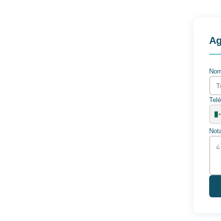
Ag
Nom
Tel
Not