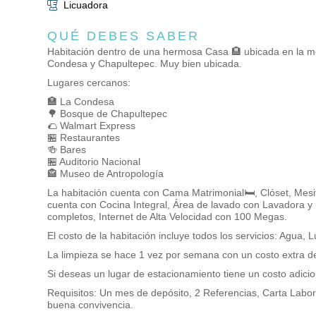
Licuadora
QUÉ DEBES SABER
Habitación dentro de una hermosa Casa 🏨 ubicada en la me
Condesa y Chapultepec. Muy bien ubicada.
Lugares cercanos:
🏣 La Condesa
🌳 Bosque de Chapultepec
🌮 Walmart Express
🏪 Restaurantes
🍻 Bares
🏪 Auditorio Nacional
🏤 Museo de Antropología
La habitación cuenta con Cama Matrimonial🛏️, Clóset, Mesit
cuenta con Cocina Integral, Área de lavado con Lavadora 
completos, Internet de Alta Velocidad con 100 Megas.
El costo de la habitación incluye todos los servicios: Agua, L
La limpieza se hace 1 vez por semana con un costo extra 
Si deseas un lugar de estacionamiento tiene un costo adici
Requisitos: Un mes de depósito, 2 Referencias, Carta Labora
buena convivencia.