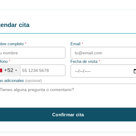
endar cita
bre completo
*
Email
*
éfono
*
Fecha de visita
*
+52
as adicionales
(opcional)
Confirmar cita