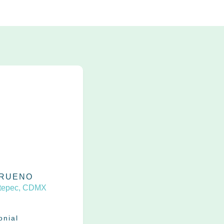
TRUENO
ltepec, CDMX
onial