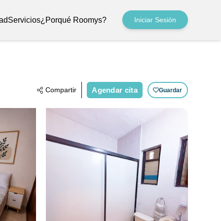
ad
Servicios
¿Porqué Roomys?
Iniciar Sesión
Compartir
Agendar cita
Guardar