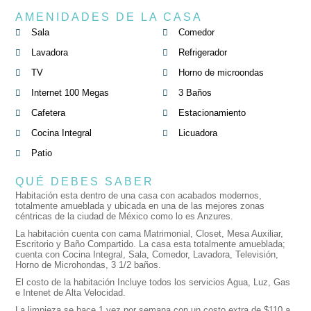
AMENIDADES DE LA CASA
Sala
Comedor
Lavadora
Refrigerador
TV
Horno de microondas
Internet 100 Megas
3 Baños
Cafetera
Estacionamiento
Cocina Integral
Licuadora
Patio
QUÉ DEBES SABER
Habitación esta dentro de una casa con acabados modernos,
totalmente amueblada y ubicada en una de las mejores zonas
céntricas de la ciudad de México como lo es Anzures.
La habitación cuenta con cama Matrimonial, Closet, Mesa Auxiliar,
Escritorio y Baño Compartido. La casa esta totalmente amueblada;
cuenta con Cocina Integral, Sala, Comedor, Lavadora, Televisión,
Horno de Microhondas, 3 1/2 baños.
El costo de la habitación Incluye todos los servicios Agua, Luz, Gas
e Intenet de Alta Velocidad.
La limpieza se hace 1 vez por semana con un costo extra de $110 a