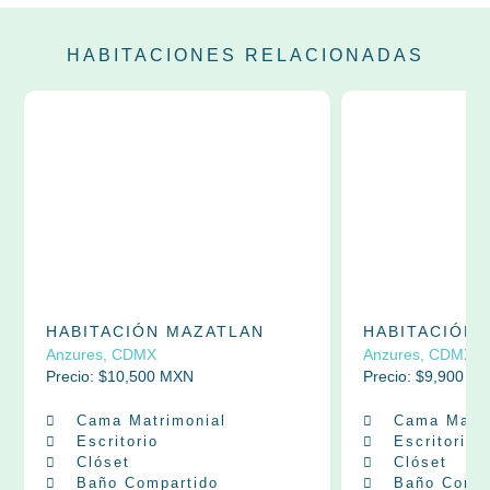
HABITACIONES RELACIONADAS
HABITACIÓN MAZATLAN
HABITACIÓN
Anzures, CDMX
Anzures, CDMX
Precio: $
10,500
MXN
Precio: $
9,900
MX
Cama Matrimonial
Cama Matri
Escritorio
Escritorio
Clóset
Clóset
Baño Compartido
Baño Compa