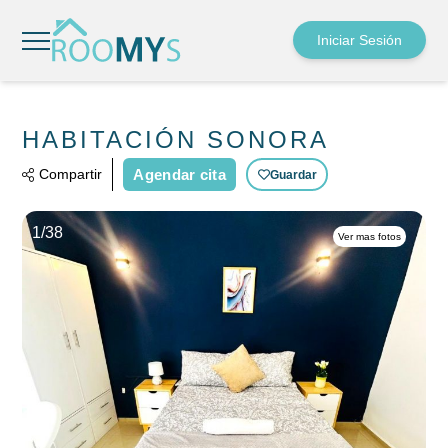
Iniciar Sesión
HABITACIÓN SONORA
Compartir
Agendar cita
Guardar
1/
38